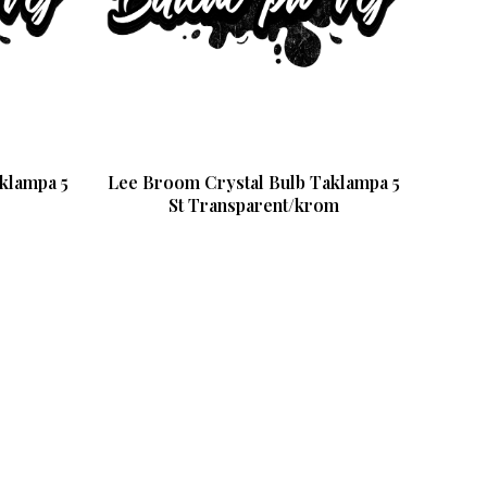
klampa 5
Lee Broom Crystal Bulb Taklampa 5
St Transparent/krom