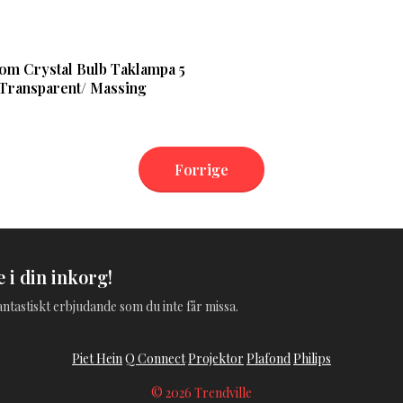
om Crystal Bulb Taklampa 5
 Transparent/ Massing
Forrige
 i din inkorg!
 fantastiskt erbjudande som du inte får missa.
Piet Hein
Q Connect
Projektor
Plafond
Philips
© 2026 Trendville