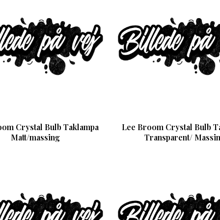
oom Crystal Bulb Taklampa
Lee Broom Crystal Bulb T
Matt/massing
Transparent/ Massi