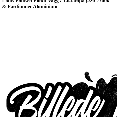
Louis Poulsen Flindt Vagg / Taklampa Ø20 2700k
& Fasdimmer Aluminium