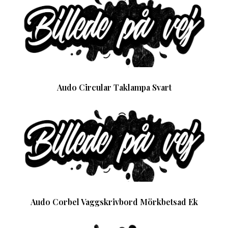
Audo Circular Taklampa Svart
Audo Corbel Vaggskrivbord Mörkbetsad Ek