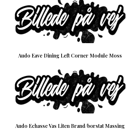
Audo Eave Dining Left Corner Module Moss
Audo Echasse Vas Liten Brand/borstat Massing