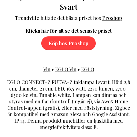
Svart
Trendville
hittade det bästa priset hos
Proshop
Klicka här för att se det senaste priset
Köp hos Proshop
Vin
•
EGLO Vin
•
EGLO
EGLO CONNECT-Z FUEVA-Z taklampa i svart. Höjd 2,8
cm, diameter 21 cm. LED, 16,5 watt, 2250 lumen, 2700-
6500 kelvin, Tunable white. Lampan kan dimras och
styras med en fjärrkontroll (ingår ej), via AwoX Home
Control-appen (gratis), eller med röststyrning. Zigbee
är kompatibel med Amazon Alexa och Google Assistant.
IP44. Denna produkt innehåller en ljuskälla med
energieffektivitetsklass: E.