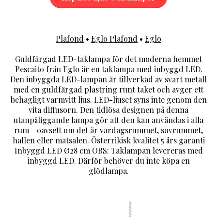
Plafond
•
Eglo Plafond
•
Eglo
Guldfärgad LED-taklampa för det moderna hemmet
Pescaito från Eglo är en taklampa med inbyggd LED.
Den inbyggda LED-lampan är tillverkad av svart metall
med en guldfärgad plastring runt taket och avger ett
behagligt varmvitt ljus. LED-ljuset syns inte genom den
vita diffusorn. Den tidlösa designen på denna
utanpåliggande lampa gör att den kan användas i alla
rum - oavsett om det är vardagsrummet, sovrummet,
hallen eller matsalen. Österrikisk kvalitet 5 års garanti
Inbyggd LED Ø28 cm OBS: Taklampan levereras med
inbyggd LED. Därför behöver du inte köpa en
glödlampa.