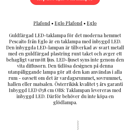
Plafond
•
Eglo Plafond
•
Eglo
Guldfärgad LED-taklampa för det moderna hemmet
Pescaito från Eglo är en taklampa med inbyggd LED.
Den inbyggda LED-lampan är tillverkad av svart metall
med en guldfärgad plastring runt taket och avger ett
behagligt varmvitt ljus. LED-ljuset syns inte genom den
vita diffusorn. Den tidlösa designen på denna
utanpåliggande lampa gör att den kan användas i alla
rum - oavsett om det är vardagsrummet, sovrummet,
hallen eller matsalen. Österrikisk kvalitet 5 års garanti
Inbyggd LED Ø38 cm OBS: Taklampan levereras med
inbyggd LED. Därför behöver du inte köpa en
glödlampa.