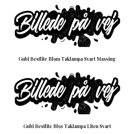
Gubi Bestlite Bl9m Taklampa Svart Massing
Gubi Bestlite Bl9s Taklampa Liten Svart