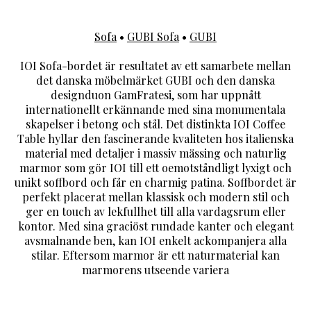
Sofa
•
GUBI Sofa
•
GUBI
IOI Sofa-bordet är resultatet av ett samarbete mellan
det danska möbelmärket GUBI och den danska
designduon GamFratesi, som har uppnått
internationellt erkännande med sina monumentala
skapelser i betong och stål. Det distinkta IOI Coffee
Table hyllar den fascinerande kvaliteten hos italienska
material med detaljer i massiv mässing och naturlig
marmor som gör IOI till ett oemotståndligt lyxigt och
unikt soffbord och får en charmig patina. Soffbordet är
perfekt placerat mellan klassisk och modern stil och
ger en touch av lekfullhet till alla vardagsrum eller
kontor. Med sina graciöst rundade kanter och elegant
avsmalnande ben, kan IOI enkelt ackompanjera alla
stilar. Eftersom marmor är ett naturmaterial kan
marmorens utseende variera