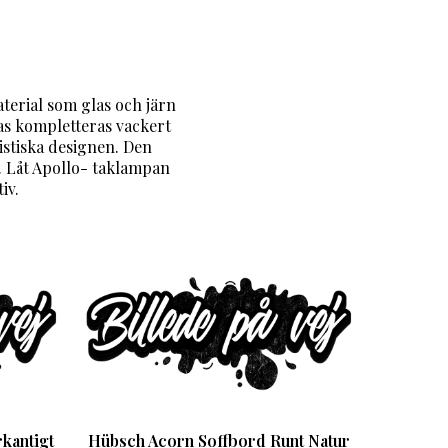
terial som glas och järn
as kompletteras vackert
istiska designen. Den
m. Låt Apollo- taklampan
iv.
kantigt
Hübsch Acorn Soffbord Runt Natur