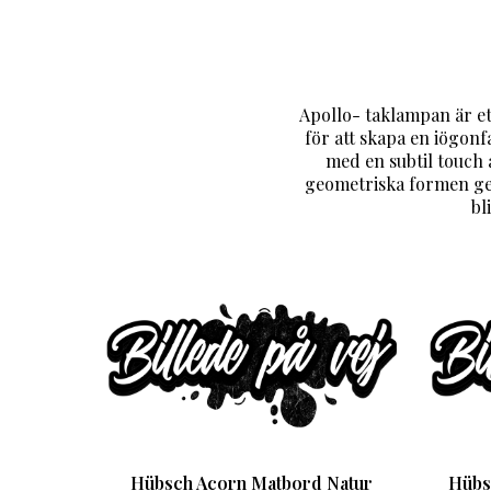
Apollo- taklampan är et
för att skapa en iögon
med en subtil touch 
geometriska formen ger 
bl
Hübsch Acorn Matbord Natur
Hübs