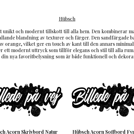
Hübsch
t unikt och modernt tillskott till alla hem. Den kombinerar ma
fallande blandning av texturer och färger. Den sandfärgade b
av orange, vilket ger en touch av kant till den annars minimal
ett modernt uttryck som tillför elegans och stil till alla ru
i din nya favoritbelysning som är både funktionell och dekorat
ch Acorn Skrivbord Natur
Hübsch Acorn Soffbord Fyr