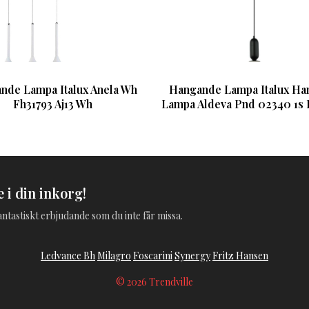
nde Lampa Italux Anela Wh
Hangande Lampa Italux Ha
Fh31793 Aj13 Wh
Lampa Aldeva Pnd 02340 1s B
 i din inkorg!
 fantastiskt erbjudande som du inte får missa.
Ledvance Bh
Milagro
Foscarini
Synergy
Fritz Hansen
© 2026 Trendville