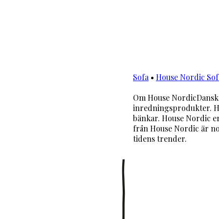
Sofa
•
House Nordic Sof
Om House NordicDanske 
inredningsprodukter. Ho
bänkar. House Nordic er
från House Nordic är no
tidens trender.