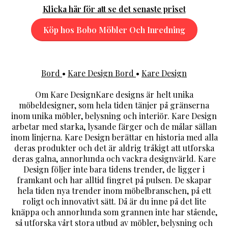
Klicka här för att se det senaste priset
Köp hos Bobo Möbler Och Inredning
Bord
•
Kare Design Bord
•
Kare Design
Om Kare DesignKare designs är helt unika
möbeldesigner, som hela tiden tänjer på gränserna
inom unika möbler, belysning och interiör. Kare Design
arbetar med starka, lysande färger och de målar sällan
inom linjerna. Kare Design berättar en historia med alla
deras produkter och det är aldrig tråkigt att utforska
deras galna, annorlunda och vackra designvärld. Kare
Design följer inte bara tidens trender, de ligger i
framkant och har alltid fingret på pulsen. De skapar
hela tiden nya trender inom möbelbranschen, på ett
roligt och innovativt sätt. Då är du inne på det lite
knäppa och annorlunda som grannen inte har stående,
så utforska vårt stora utbud av möbler, belysning och