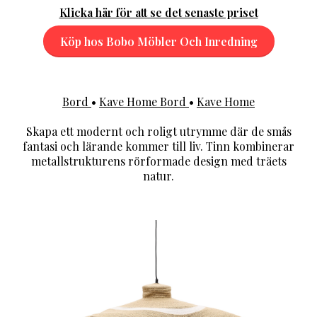
Klicka här för att se det senaste priset
Köp hos Bobo Möbler Och Inredning
Bord
•
Kave Home Bord
•
Kave Home
Skapa ett modernt och roligt utrymme där de smås
fantasi och lärande kommer till liv. Tinn kombinerar
metallstrukturens rörformade design med träets
natur.