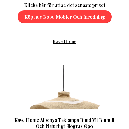
Klicka här för att se det senaste priset
Köp hos Bobo Möbler Och Inredning
Kave Home
Kave Home Albenya Taklampa Rund Vit Bomull
Och Naturligt Sjögras Ø90