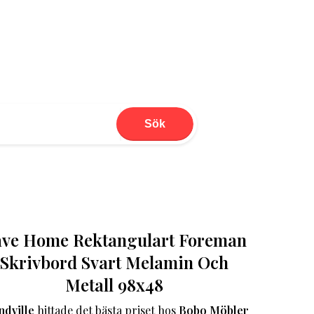
Sök
ve Home Rektangulart Foreman
Skrivbord Svart Melamin Och
Metall 98x48
ndville
hittade det bästa priset hos
Bobo Möbler