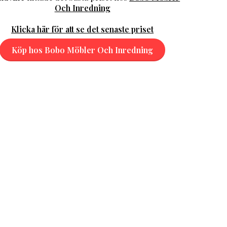
Och Inredning
Klicka här för att se det senaste priset
Köp hos Bobo Möbler Och Inredning