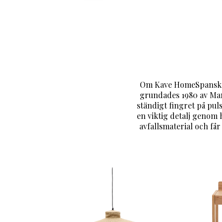
Om Kave HomeSpanska K
grundades 1980 av Manu
ständigt fingret på pul
en viktig detalj genom
avfallsmaterial och få