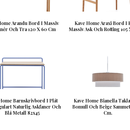
Home Arandu Bord I Massiv
Kave Home Araxi Bord I 
anér Och Tra 120 X 60 Cm
Massiv Ask Och Rotting 105
Home Barnskrivbord I Plåt
Kave Home Bianella Takl
ulart Naturlig Askfaner Och
Bomull Och Beige Sammet
Blå Metall 82x45
Cm.