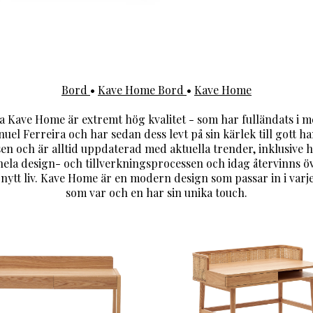
Bord
•
Kave Home Bord
•
Kave Home
ave Home är extremt hög kvalitet - som har fulländats i m
el Ferreira och har sedan dess levt på sin kärlek till gott 
sen och är alltid uppdaterad med aktuella trender, inklusive h
 hela design- och tillverkningsprocessen och idag återvinns 
r nytt liv. Kave Home är en modern design som passar in i va
som var och en har sin unika touch.