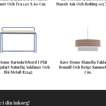
anér Och Tra 120 X 60 Cm
Massiv Ask Och Rotting 105
Home Barnskrivbord I Plåt
Kave Home Bianella Takl
ulart Naturlig Askfaner Och
Bomull Och Beige Sammet
Blå Metall 82x45
Cm.
 i din inkorg!