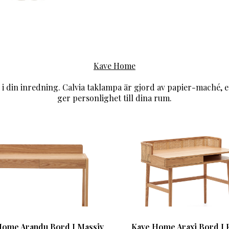
Kave Home
l i din inredning. Calvia taklampa är gjord av papier-maché, e
ger personlighet till dina rum.
Home Arandu Bord I Massiv
Kave Home Araxi Bord I 