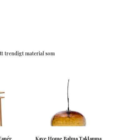
tt trendigt material som
Fanér
Kave Home Balma Taklampa