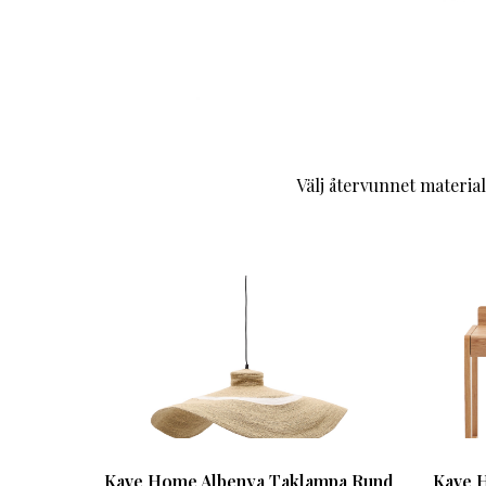
Välj återvunnet materia
Kave Home Albenya Taklampa Rund
Kave 