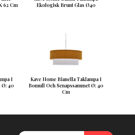
 X 62 Cm
Ekologisk Brunt Glas Ø40
ampa I
Kave Home Bianella Taklampa I
 Ø: 40
Bomull Och Senapssammet Ø: 40
Cm