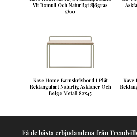
Vit Bomull Och Naturligt Sjögras
Askf
Ø90
Kave Home Barnskrivbord I Plåt
Kave 
Rektangulart Naturlig Askfaner Och
Rektang
Beige Metall 82x45
Få de bästa erbjudandena från Trendville