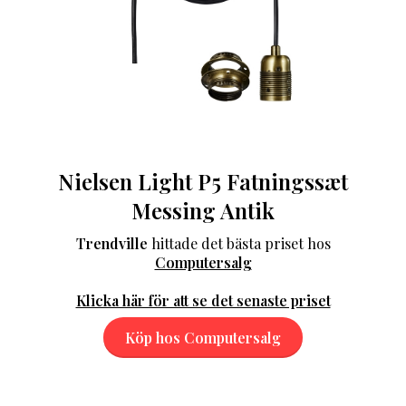
Nielsen Light P5 Fatningssæt
Messing Antik
Trendville
hittade det bästa priset hos
Computersalg
Klicka här för att se det senaste priset
Köp hos Computersalg