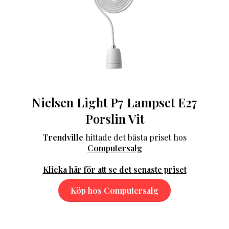
Nielsen Light P7 Lampset E27
Porslin Vit
Trendville
hittade det bästa priset hos
Computersalg
Klicka här för att se det senaste priset
Köp hos Computersalg