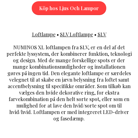
Köp hos Ljus Och Lampor
Loftlampe
•
SLV Loftlampe
•
SLV
NUMINOS XL loftlampen fra SLV, er en del af det
perfekte lyssystem, der kombinerer funktion, teknologi
og design. Med de mange forskellige spots er der
mange kombinationsmuligheder og installationen
gøres på ingen tid. Den elegante loftlampe er særdeles
velegnet til at skabe en jævn belysning fra loftet samt
accentbelysning til specifikke områder. Som tilkøb kan
vælges den hvide dekorative ring, for ekstra
farvekombination på den helt sorte spot, eller som en
mulighed for at lave den hvid/sorte spot om til
hvid/hvid. Loftlampen er med integreret LED-driver
og fasedæmp.