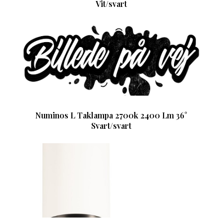
Vit/svart
Numinos L Taklampa 2700k 2400 Lm 36°
Svart/svart