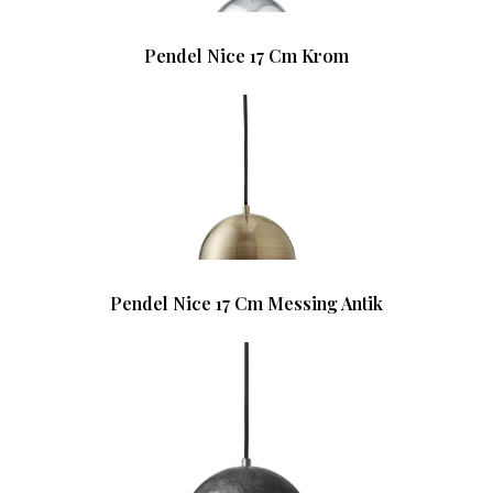
Pendel Nice 17 Cm Krom
Pendel Nice 17 Cm Messing Antik