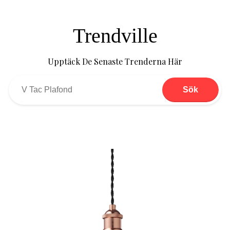
Trendville
Upptäck De Senaste Trenderna Här
Sök