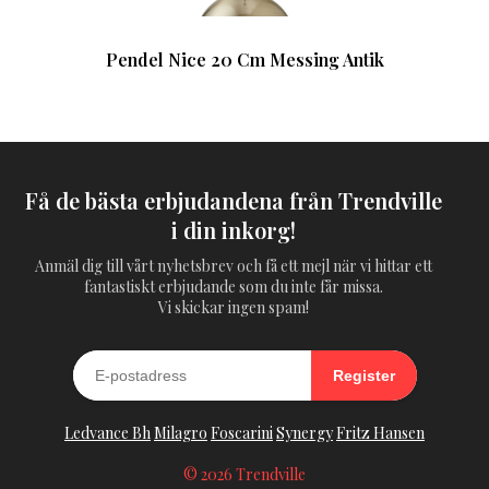
Pendel Nice 20 Cm Messing Antik
Få de bästa erbjudandena från Trendville
i din inkorg!
Anmäl dig till vårt nyhetsbrev och få ett mejl när vi hittar ett
fantastiskt erbjudande som du inte får missa.
Vi skickar ingen spam!
Register
Ledvance Bh
Milagro
Foscarini
Synergy
Fritz Hansen
© 2026 Trendville