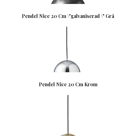
Pendel Nice 20 Cm \"galvaniserad \" Grå
Pendel Nice 20 Cm Krom