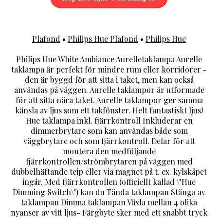
Plafond
•
Philips Hue Plafond
•
Philips Hue
Philips Hue White Ambiance Aurelletaklampa Aurelle
taklampa är perfekt för mindre rum eller korridorer -
den är byggd för att sitta i taket, men kan också
användas på väggen. Aurelle taklampor är utformade
för att sitta nära taket. Aurelle taklampor ger samma
känsla av ljus som ett takfönster. Helt fantastiskt ljus!
Hue taklampa inkl. fjärrkontroll Inkluderar en
dimmerbrytare som kan användas både som
väggbrytare och som fjärrkontroll. Delar för att
montera den medföljande
fjärrkontrollen/strömbrytaren på väggen med
dubbelhäftande tejp eller via magnet på t. ex. kylskåpet
ingår. Med fjärrkontrollen (officiellt kallad \"Hue
Dimming Switch\") kan du Tända taklampan Stänga av
taklampan Dimma taklampan Växla mellan 4 olika
nyanser av vitt ljus- Färgbyte sker med ett snabbt tryck