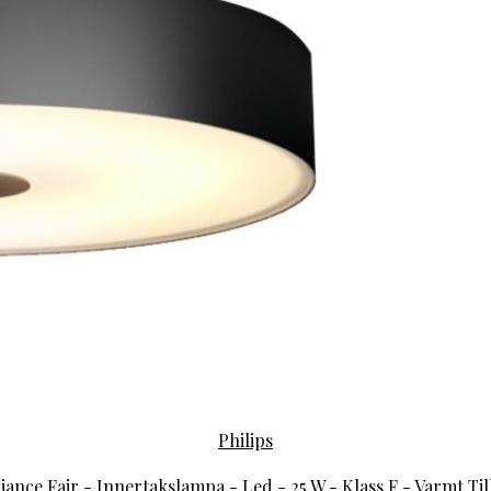
Philips
ance Fair - Innertakslampa - Led - 25 W - Klass F - Varmt Till 