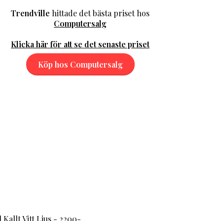
Trendville
hittade det bästa priset hos
Computersalg
Klicka här för att se det senaste priset
Köp hos Computersalg
Kallt Vitt Ljus - 2200-