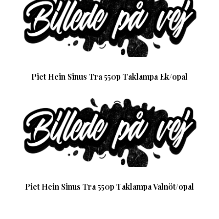
Piet Hein Sinus Tra 550p Taklampa Ek/opal
Piet Hein Sinus Tra 550p Taklampa Valnöt/opal