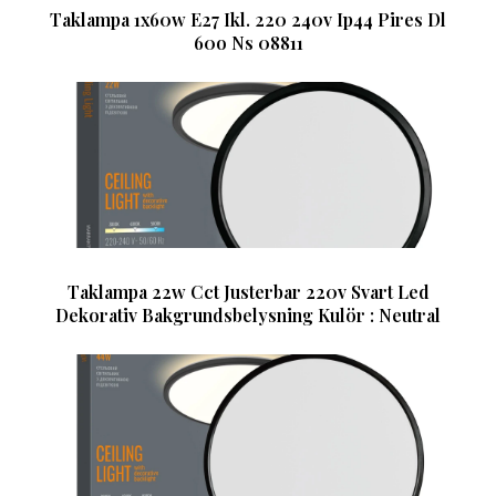
Taklampa 1x60w E27 Ikl. 220 240v Ip44 Pires Dl
60o Ns 08811
Taklampa 22w Cct Justerbar 220v Svart Led
Dekorativ Bakgrundsbelysning Kulör : Neutral