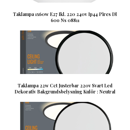
Taklampa 1x60w E27 Ikl. 220 240v Ip44 Pires Dl
60o Ns 08811
Taklampa 22w Cct Justerbar 220v Svart Led
Dekorativ Bakgrundsbelysning Kulör : Neutral