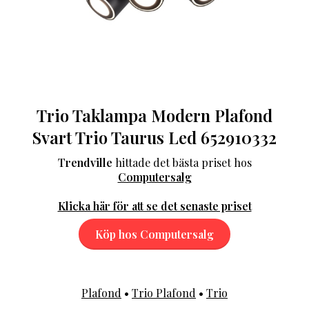
Trio Taklampa Modern Plafond
Svart Trio Taurus Led 652910332
Trendville
hittade det bästa priset hos
Computersalg
Klicka här för att se det senaste priset
Köp hos Computersalg
Plafond
•
Trio Plafond
•
Trio