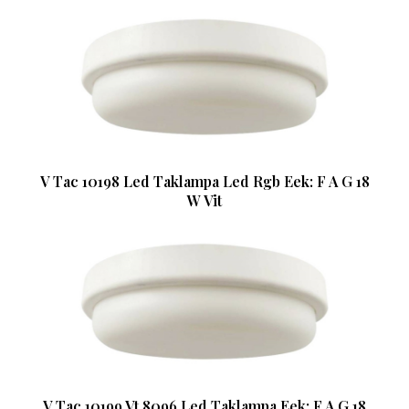
V Tac 10198 Led Taklampa Led Rgb Eek: F A G 18
W Vit
V Tac 10199 Vt 8096 Led Taklampa Eek: F A G 18