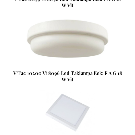
W Vit
V Tac 10200 Vt 8096 Led Taklampa Eek: F A G 18
W Vit