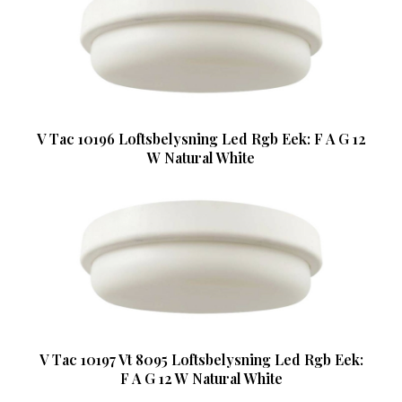
V Tac 10196 Loftsbelysning Led Rgb Eek: F A G 12
W Natural White
V Tac 10197 Vt 8095 Loftsbelysning Led Rgb Eek:
F A G 12 W Natural White