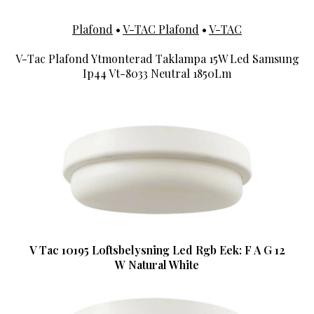
Plafond
•
V-TAC Plafond
•
V-TAC
V-Tac Plafond Ytmonterad Taklampa 15W Led Samsung
Ip44 Vt-8033 Neutral 1850Lm
V Tac 10195 Loftsbelysning Led Rgb Eek: F A G 12
W Natural White