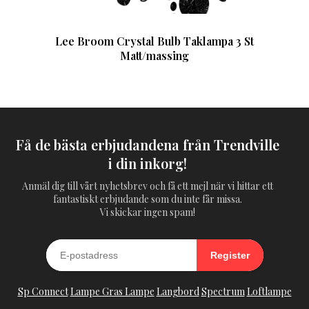
Lee Broom Crystal Bulb Taklampa 3 St
Matt/massing
Få de bästa erbjudandena från Trendville
i din inkorg!
Anmäl dig till vårt nyhetsbrev och få ett mejl när vi hittar ett
fantastiskt erbjudande som du inte får missa.
Vi skickar ingen spam!
Register
Sp Connect
Lampe Gras Lampe
Langbord
Spectrum
Loftlampe