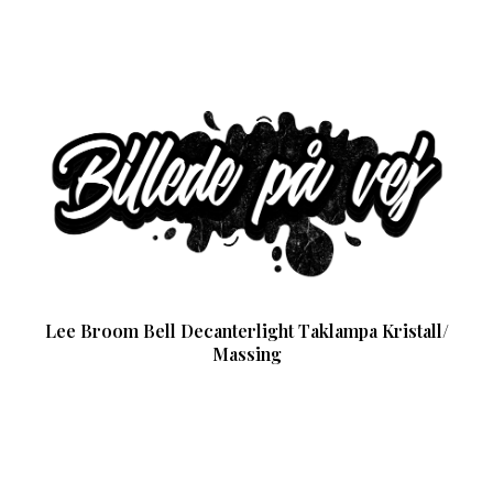
Lee Broom Bell Decanterlight Taklampa Kristall/
Massing