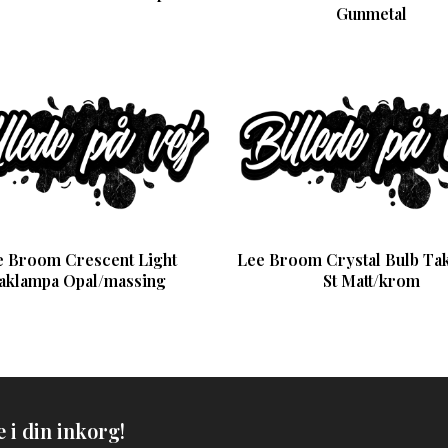
Gunmetal
e Broom Crescent Light
Lee Broom Crystal Bulb Ta
aklampa Opal/massing
St Matt/krom
 i din inkorg!