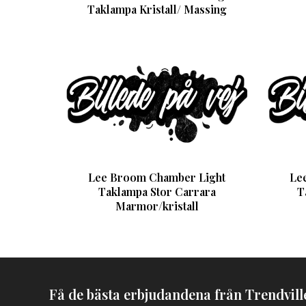
Taklampa Kristall/ Massing
Lee Broom Chamber Light
Le
Taklampa Stor Carrara
T
Marmor/kristall
Få de bästa erbjudandena från Trendville