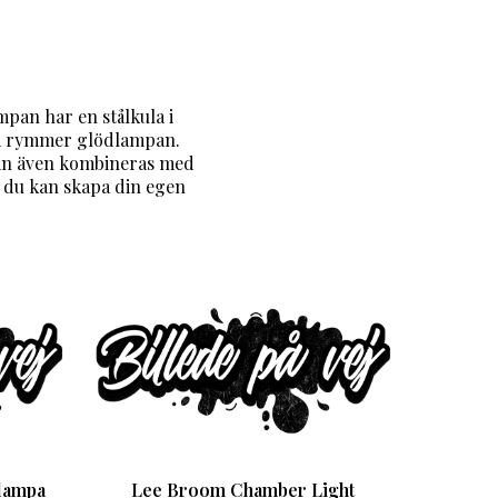
pan har en stålkula i
kså rymmer glödlampan.
kan även kombineras med
t du kan skapa din egen
lampa
Lee Broom Chamber Light