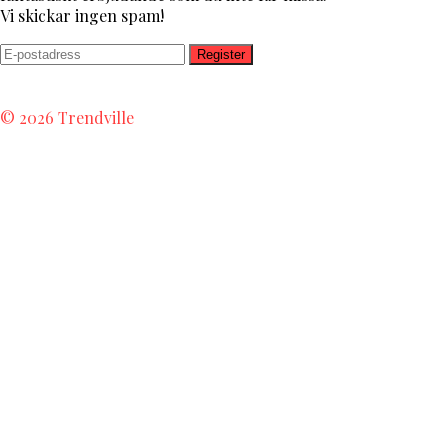
Vi skickar ingen spam!
Register
Piet Hein
Q Connect
Projektor
Plafond
Philips
© 2026 Trendville