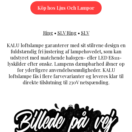
Köp hos Ljus Och Lampor
Ring
•
SLV Ring
•
SLV
KALU loftslampe garanterer med sit stilrene design en
fuldstændig fri justering af lampehovedet, som kan
udstyret med matchende halogen- eller LED ES111-
lyskilder efter ønske. Lampens dæmpbarhed åbner op
for yderligere anvendelsesmuligheder. KALU
loftslampe fås i flere farvevarianter og leveres klar til
direkte tilslutning til 230V netspænding.