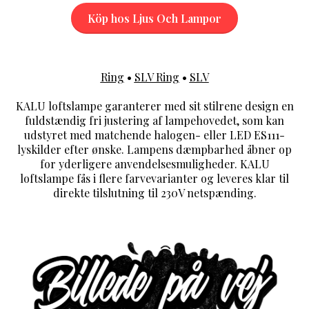
Köp hos Ljus Och Lampor
Ring
•
SLV Ring
•
SLV
KALU loftslampe garanterer med sit stilrene design en
fuldstændig fri justering af lampehovedet, som kan
udstyret med matchende halogen- eller LED ES111-
lyskilder efter ønske. Lampens dæmpbarhed åbner op
for yderligere anvendelsesmuligheder. KALU
loftslampe fås i flere farvevarianter og leveres klar til
direkte tilslutning til 230V netspænding.