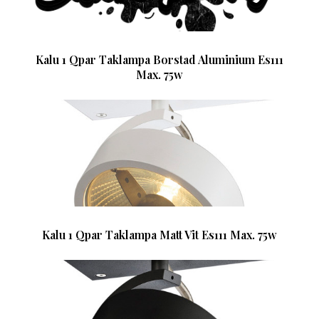
Kalu 1 Qpar Taklampa Borstad Aluminium Es111
Max. 75w
Kalu 1 Qpar Taklampa Matt Vit Es111 Max. 75w