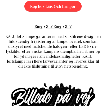
Köp hos Ljus Och Lampor
Ring
•
SLV Ring
•
SLV
KALU loftslampe garanterer med sit stilrene design en
fuldstændig fri justering af lampehovedet, som kan
udstyret med matchende halogen- eller LED ES111-
lyskilder efter ønske. Lampens dæmpbarhed åbner op
for yderligere anvendelsesmuligheder. KALU
loftslampe fås i flere farvevarianter og leveres klar til
direkte tilslutning til 230V netspænding.