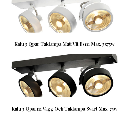
Kalu 3 Qpar Taklampa Matt Vit Es111 Max. 3x75w
Kalu 3 Qpar111 Vagg Och Taklampa Svart Max. 75w