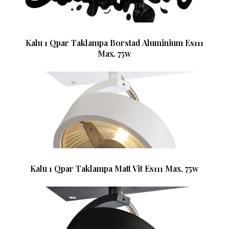
Kalu 1 Qpar Taklampa Borstad Aluminium Es111
Max. 75w
Kalu 1 Qpar Taklampa Matt Vit Es111 Max. 75w